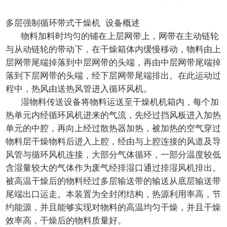
多层强制循环带式干燥机 设备概述
物料加料时均匀的铺在上层网带上，网带在主动链轮
与从动链轮的带动下，在干燥箱体内缓慢移动，物料由上
层网带尾端掉落到中层网带的头端，再由中层网带尾端掉
落到下层网带的头端，经下层网带尾端排出。在此运动过
程中，热风由送热风管进入循环风机。
湿物料传送设备将物料运送至干燥机机箱内，每个加
热单元内经循环风机进来的气流，先经过挡风板进入加热
单元的中腔，再向上经过散热器加热，被加热的空气穿过
物料层干燥物料后进入上腔，经由与上腔连接的风道及导
风管与循环风机连接，大部分气体循环，一部分温度较低
含湿量较大的气体作为废气经排湿口通过排湿风机排出。
被高温干燥后的物料经过多层输送带的输送从底层输送带
尾端出口运走。本装置为全封闭结构，热源利用率高，节
约能源，并且能够实现对物料的高温均匀干燥，并且干燥
效率高，干燥后的物料质量好。