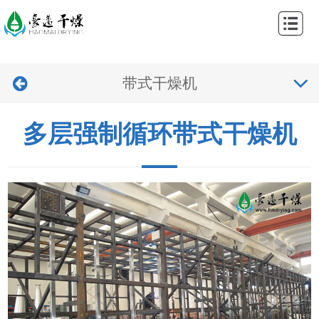
网
站
关
首
带式干燥机
于
产
页
我
品
工
多层强制循环带式干燥机
们
中
程
新
心
案
闻
视
例
中
频
联
心
中
系
心
我
们