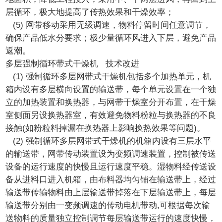
层循环，极大地提高了传热效果和干燥效率；
(5) 网带移动采用无级调速，物料停留时间任意调节，
确保产品低水分要求；极少量循环风进入下层，避免产品
返潮。
多层强制循环带式干燥机 技术改进
(1) 强制循环多层网带式干燥机包括多个加热单元，机
箱内设有多层横向设置的输送带，每个单元设置在一个独
立的加热装置和换热器，与网带干燥室分开布置，在干燥
室侧面另设换热器室，有效避免物料粉粒与换热器的不良
接触(如粉粒料掉漏在换热器上影响换热效果等问题)。
(2) 强制循环多层网带式干燥机的机箱内设有三层水平
的输送带，网带传动装置设为变频调速装置，控制被传送
设备的运行速度的快慢且运行速度平稳。湿物料经传送设
备从进料口进入机箱，由布料器均匀铺在输送带上，经过
输送带传输物料由上层输送带掉落在下层输送带上，每层
输送带分别由一变频调速的传动电机带动,可根据每次输
送物料的质量独立控制调节每层输送带运行的速度快慢，