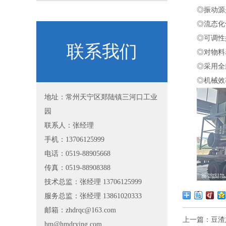
◎振动源
◎流态化
◎可调性
联系我们
◎对物料
◎采用全
◎机械效
地址：常州天宁区郑陆镇三河口工业
园
联系人：张经理
手机：13706125999
电话：0519-88905668
传真：0519-88908388
技术总监：张经理 13706125999
服务总监：张经理 13861020333
邮箱：zhdrqc@163.com
上一篇：
豆渣
hm@hmdrying.com