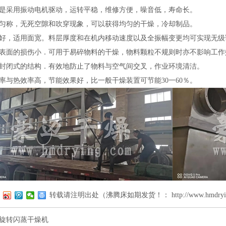
是采用振动电机驱动，运转平稳，维修方便，噪音低，寿命长。
匀称，无死空隙和吹穿现象，可以获得均匀的干燥，冷却制品。
好，适用面宽。料层厚度和在机内移动速度以及全振幅变更均可实现无级
表面的损伤小．可用于易碎物料的干燥，物料颗粒不规则时亦不影响工作
封闭式的结构．有效地防止了物料与空气间交叉，作业环境清洁。
率与热效率高，节能效果好，比一般干燥装置可节能
30
一
60
％。
转载请注明出处（沸腾床如期发货！：
http://www.hmdry
旋转闪蒸干燥机