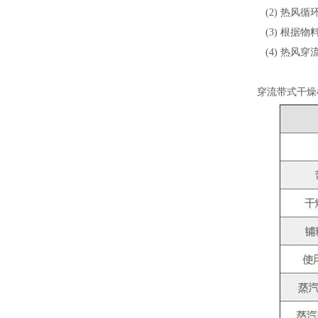
(2) 热风
(3) 根据
(4) 热
穿流带式干燥