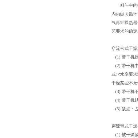
料斗中的物料
内内纵向循环
气再经换热器
艺要求的确定
穿流带式干燥
(1) 带干
(2) 带干
或含水率要求
干燥某些不允
(3) 带干
(4) 带干
(5) 缺点
穿流带式干燥
(1) 被干