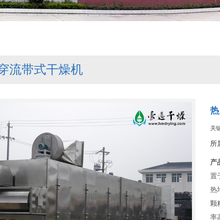
穿流带式干燥机
热
关
所
产
置
热
颗
率