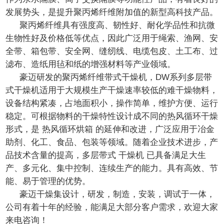
发展势头，是提升聚丙烯纤维附加值的新型高科技产品。
聚丙烯纤维具有强度高、韧性好、耐化学品性和抗微
生物性好及价格低等优点，因此广泛用于绳索、渔网、安
全带、箱包带、安全网、缝纫线、电缆包皮、土工布、过
滤布、造纸用毡和纸的增强材料等产业领域。
豪迈研发的聚丙烯纤维带式干燥机，
DW
系列多层带
式干燥机适用于大规模生产干燥速率较低的难干燥物料，
设备结构紧凑，占地面积小，操作简单，维护方便、运行
稳定。可根据物料的干燥特性设计成不同的热风循环干燥
形式，是
热风循环烘箱
的延伸和改进，广泛应用于冶金
助剂、化工、食品、包装等领域。随着企业技术进步，产
品技术含量的提高，多层带式
干燥机
已具备满足大生
产、多元化、集中控制、连续生产的能力。具有高效、节
能、易于管理的优势。
豪迈干燥集设计，研发，制造，安装，调试于一体，
公司有着十年的经验，能满足大部分客户需求，欢迎大家
来电咨询！