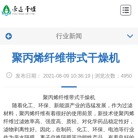
网
站
关
首
行业新闻
于
产
页
我
品
工
聚丙烯纤维带式干燥机
们
中
程
新
发布日期： 2021-08-09 10:36:19 | 浏览次数：4950
心
案
闻
视
例
中
频
联
聚丙烯纤维带式干燥机
随着化工、环保、新能源产业的迅猛发展，作为过滤
心
中
系
材料，聚丙烯纤维有着很好的使用前景，新技术使聚丙烯
心
我
纤维过滤效率高、强度高、质轻、对化学药品稳定性好，
滤物剥离性好。因此，在制药、化工、环保、电池等行业
们
作为亲水隔膜、离子交换隔膜等功能性产品，有着良好的