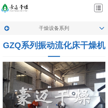
网
站
关
首
干燥设备系列
于
产
页
我
品
工
GZQ系列振动流化床干燥机
们
中
程
新
心
案
闻
视
例
中
频
联
心
中
系
心
我
们