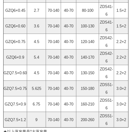
ZDS41-
GZQ6×0.45
2.7
70-140
40-70
80-100
1.5×2
6
ZDS41-
GZQ6×0.60
3.6
70-140
40-70
100-130
1.5×2
6
ZDS42-
GZQ6×0.75
4.5
70-140
40-70
120-140
2.2×2
6
ZDS42-
GZQ6×0.9
5.4
70-140
40-70
140-170
2.2×2
6
ZDS42-
GZQ7.5×0.60
4.5
70-140
40-70
130-150
2.2×2
6
ZDS51-
GZQ7.5×0.75
5.625
70-140
40-70
150-180
3.0×2
6
ZDS51-
GZQ7.5×0.9
6.75
70-140
40-70
160-210
3.0×2
6
ZDS51-
GZQ7.5×1.2
9
70-140
40-70
200-260
3.0×2
6
★以上蒸发量是^大蒸发量。