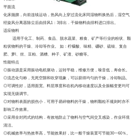
平面流
化床抛掷，向前连续运动，热风向上穿过流化床同湿物料换热后，湿空气
经旋风分离器除尘后由排风1：3排出．干燥物料由排料进口排出。
适应物料
适用于化工、制药、食品、脱水蔬菜、粮食、矿产等行业的粉状、颗
粒状物料的干燥、冷却等作业。 如：柠檬酸、味精、硼砂、硫铵、复合
肥、萝l、丝、豆粕、酒糟、种子、矿渣、砂糖等。
性能特点
◎振动源是采用振动电机驱动，运转平稳，维修方便，噪音低，寿命长。
◎流态化匀称，无死空隙和吹穿现象，可以获得均匀的干燥，冷却制品。
◎可调性好，适用面宽。料层厚度和在机内移动速度以及全振幅变更均可
实现无级调节。
◎对物料表面的损伤小．可用于易碎物料的干燥，物料颗粒不规则时亦不
影响工作效果。
◎采用全封闭式的结构．有效地防止了物料与空气间交叉感染，作业环境
清洁。
◎机械效率与热效率高，节能效果好，比一般干燥装置可节能30一60％。