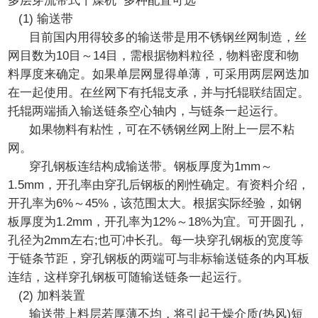
多层穿流带式干燥机 多种配置可选
(1) 输送带
目前国内用得较多的输送带是用不锈钢丝网制造，丝
网目数为10目～14目，需根据物料粒径，物料密度和物
料厚度来确定。如果单层网显得单薄，可采用两层网迭加
在一起使用。在丝网下有托辊支承，并与托辊联结固定。
托辊两端插入输送链条空心轴内，与链条一起运行。
如果物料有粘性，可在不锈钢丝网上附上一层不粘
网。
穿孔钢板连结构成输送带。钢板厚度为1mm～
1.5mm，开孔率由穿孔后钢板的刚性确定。有资料介绍，
开孔率为6%～45%，该范围太大。根据实际经验，如钢
板厚度为1.2mm，开孔率为12%～18%为宜。可开圆孔，
孔径为2mm左右;也可冲长孔。每一块穿孔钢板的宽度等
于链条节距，穿孔钢板的两端可与非标输送链条的内耳板
连结，这样穿孔钢板可随输送链条一起运行。
(2) 加料装置
输送带上料层若厚薄不均，将引起干燥介质(热风)短