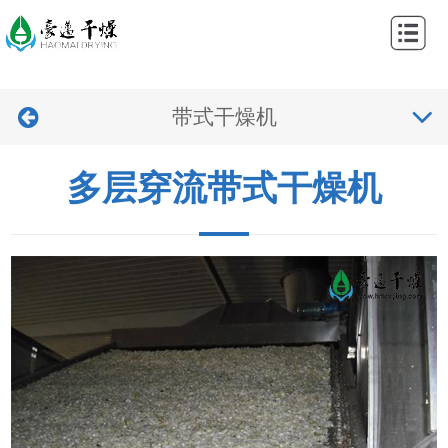
网
站
关
首
带式干燥机
于
产
页
我
品
工
多层穿流带式干燥机
们
中
程
新
心
案
闻
视
例
中
频
联
心
中
系
心
我
们