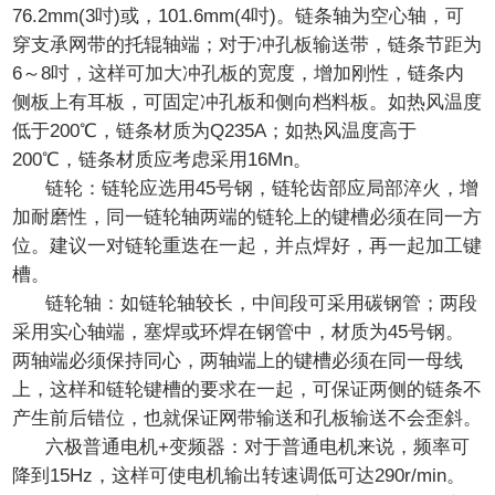
76.2mm(3吋)或，101.6mm(4吋)。链条轴为空心轴，可
穿支承网带的托辊轴端；对于冲孔板输送带，链条节距为
6～8吋，这样可加大冲孔板的宽度，增加刚性，链条内
侧板上有耳板，可固定冲孔板和侧向档料板。如热风温度
低于200℃，链条材质为Q235A；如热风温度高于
200℃，链条材质应考虑采用16Mn。
链轮：链轮应选用45号钢，链轮齿部应局部淬火，增
加耐磨性，同一链轮轴两端的链轮上的键槽必须在同一方
位。建议一对链轮重迭在一起，并点焊好，再一起加工键
槽。
链轮轴：如链轮轴较长，中间段可采用碳钢管；两段
采用实心轴端，塞焊或环焊在钢管中，材质为45号钢。
两轴端必须保持同心，两轴端上的键槽必须在同一母线
上，这样和链轮键槽的要求在一起，可保证两侧的链条不
产生前后错位，也就保证网带输送和孔板输送不会歪斜。
六极普通电机+变频器：对于普通电机来说，频率可
降到15Hz，这样可使电机输出转速调低可达290r/min。