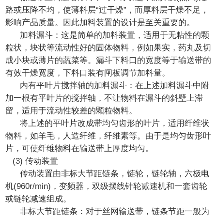
路或压降不均，使薄料层“过干燥”，而厚料层干燥不足，
影响产品质量。因此加料装置的设计是至关重要的。
加料漏斗：这是简单的加料装置，适用于无粘性的颗
粒状，块状等流动性好的固体物料，例如果实，药丸及切
成小块或薄片的蔬菜等。漏斗下料口的宽度等于输送带的
有效干燥宽度，下料口装有闸板调节加料量。
内有平叶片搅拌轴的加料漏斗：在上述加料漏斗中附
加一根有平叶片的搅拌轴，不让物料在漏斗的斜壁上滞
留，适用于流动性较差的颗粒物料。
将上述的平叶片改成带均匀齿形的叶片，适用纤维状
物料，如羊毛，人造纤维，纤维素等。由于是均匀齿形叶
片，可使纤维物料在输送带上厚度均匀。
(3) 传动装置
传动装置由非标大节距链条，链轮，链轮轴，六极电
机(960r/min)，变频器，双级摆线针轮减速机和一套齿轮
或链轮减速组成。
非标大节距链条：对于丝网输送带，链条节距一般为