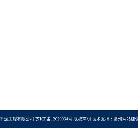
联系我们
联系人：张经理
技术总
手机：13706125999
服务总
电话：0519-88905668
邮箱：
传真：0519-88908388
网址：
州市豪迈干燥工程有限公司
苏ICP备12029034号
版权声明
技术支持：
常州网站建