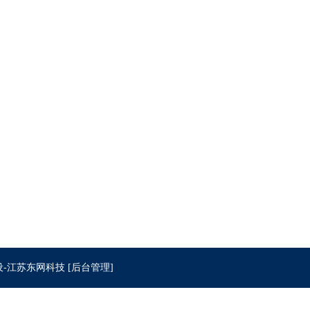
监：张经理 13706125999
监：张经理 13861020333
zhdrqc@163.com；hm@hmdrying.com
www.hmdrying.com
设
-江苏东网科技
[后台管理]