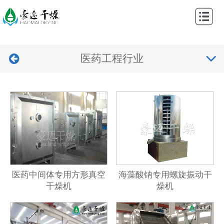
网
站
关
首
医药工程行业
于
产
页
我
品
工
们
中
程
新
心
案
闻
视
例
中
频
联
心
中
系
医药中间体专用方形真空
海藻酸钠专用螺旋振动干
干燥机
燥机
心
我
们