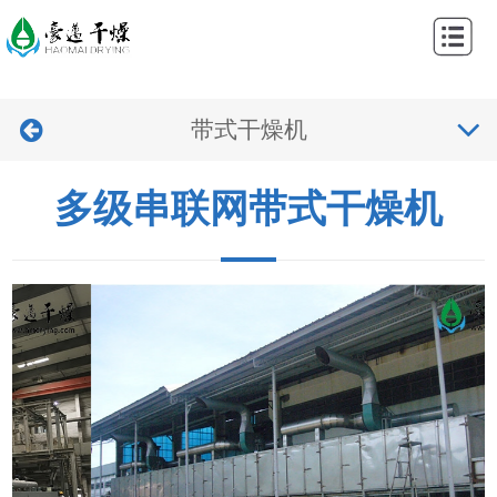
网
站
关
首
带式干燥机
于
产
页
我
品
工
多级串联网带式干燥机
们
中
程
新
心
案
闻
视
例
中
频
联
心
中
系
心
我
们