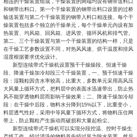
相连的干燥装置组成，干燥装置的两端均设有钢带送料口
和钢带出料口。第一个干燥装置的钢带出料口设置的过桥
输送装置与第二个干燥装置的钢带入料口相连接。每个干
燥装置包括多个独立的干燥单元，每个干燥单元内设有加
热装置、均风箱、回风箱、进风管、循环风机和排气管。
第二、三个干燥装置与第一个干燥装置的结构一样，只是
在干燥工艺参数设置不同，对热风风速、烘干温度和排风
湿度根据要求优化设计。
新型连续带式干燥机设置预干干燥燥段、恒速干燥
段、降速干燥加冷却段三个干燥装置，一、预干恒速干燥
段：湿颗粒因含水率较高，比重大，多数单元采用高风压
大风量上循环方式，把料层中的表面水迅速带出，防止热
风不能穿透物料层而影响干燥效果；二、降速干燥加冷却
段：在干燥中后段，物料水分降到15%以下，比重变小，
料层透气性好，采用中等风量下循环方式，将物料压住网
带上，防止颗粒产生振动而破损和大量起粉尘。
新型连续带式干燥机可以实现分段控温、控时干燥生
产线工作，经过清洗的物料首先经过风力除水装置，然后