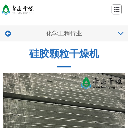
网
站
关
首
化学工程行业
于
产
页
我
品
工
硅胶颗粒干燥机
们
中
程
新
心
案
闻
视
例
中
频
联
心
中
系
心
我
们