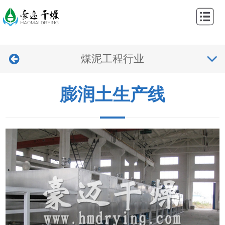
网
站
关
首
煤泥工程行业
于
产
页
我
品
工
膨润土生产线
们
中
程
新
心
案
闻
视
例
中
频
联
心
中
系
心
我
们