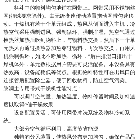
料斗中的物料均匀地铺在网带上。网带采用不锈钢丝
网(特殊要求除外)。由无级变速传动装置拖动网带匀速移
动。干燥机有若干个单元组成，热风从侧面进入主机，冷
热空气采用强制进风、强制循环、强制排湿。热空气通过
换热器加热后吹到物料上，与物料热交换，然后下一个单
元热风再通过换热器加热穿过物料，再次热交换，再用风
机强制循环，如此不断加热、循环，^后由排湿口排出干
燥机体外，单元数根据用户需要可灵活配备。本设备具有
热效高，设备能耗低等优点。根据物料特性可在出风口的
连接管后配置除尘器，便于回收物料，防止空气污染。
膨润土专用带式干燥机性能特点：
可以调节空气量、加热温度、物料停留时间及加料速
度以取得^佳干燥效果。
设备配置灵活，可使用网带冲洗系统及物料冷却系
统。
大部分空气循环利用，高度节省能源。
独特的分风装置，使热风分布更加均匀，确保产品品