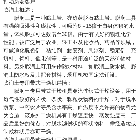
打动新老客户。
膨润土概述：
膨润土是一种黏土岩、亦称蒙脱石黏土岩。膨润土具
有强的吸湿性和膨胀性，可吸附8～15倍于自身体积的水
量，体积膨胀可达数倍至30倍。由于有良好的物理化学
性能，被广泛用于农业、轻工业及化妆品、药品等领域，
可做净化脱色剂、粘结剂、触变剂、悬浮剂、稳定剂、充
填料、饲料、催化剂等，是一种用途广泛的天然矿物材
料。另外膨润土可用来作防水材料，如膨润土防水毯、膨
润土防水板及其配套材料，釆用机械固定法铺设。
膨润土专用带式干燥机详情：
膨润土专用带式干燥机是穿流连续式干燥设备，用于
透气性较好的片状、条状、颗粒状物料的干燥，对于脱水
蔬菜、中药饮片等类含水率高、而温度不允许高的物料尤
为合适；该系列干燥机具有干燥速度快、蒸发强度高、产
品质量好的优点，对脱水滤饼状的膏状物料，需经造粒或
制成棒状后亦可干燥。
膨润土专用带式干燥机工作原理：