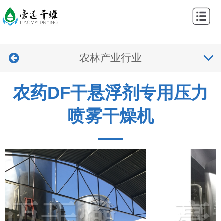
网
站
关
首
农林产业行业
于
产
页
我
品
工
农药DF干悬浮剂专用压力
们
中
程
新
喷雾干燥机
心
案
闻
视
例
中
频
联
心
中
系
心
我
们