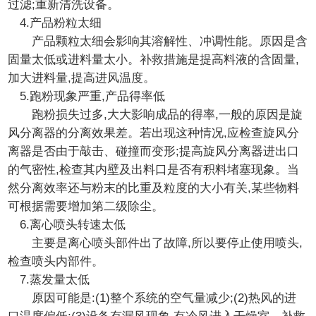
过滤;重新清洗设备。
4.产品粉粒太细
产品颗粒太细会影响其溶解性、冲调性能。原因是含
固量太低或进料量太小。补救措施是提高料液的含固量,
加大进料量,提高进风温度。
5.跑粉现象严重,产品得率低
跑粉损失过多,大大影响成品的得率,一般的原因是旋
风分离器的分离效果差。若出现这种情况,应检查旋风分
离器是否由于敲击、碰撞而变形;提高旋风分离器进出口
的气密性,检查其内壁及出料口是否有积料堵塞现象。当
然分离效率还与粉末的比重及粒度的大小有关,某些物料
可根据需要增加第二级除尘。
6.离心喷头转速太低
主要是离心喷头部件出了故障,所以要停止使用喷头,
检查喷头内部件。
7.蒸发量太低
原因可能是:(1)整个系统的空气量减少;(2)热风的进