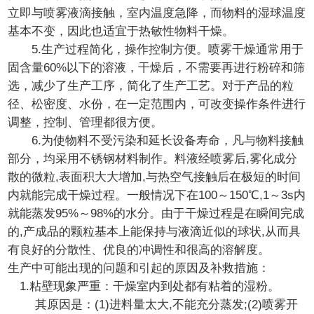
立即与喷雾液滴接触，室内温度急降，而物料的湿球温度
基本不变，因此也适宜于热敏性物料干燥。
5.生产过程简化，操作控制方便。喷雾干燥通常用于
固含量60%以下的溶液，干燥后，不需要再进行粉碎和筛
选，减少了生产工序，简化了生产工艺。对于产品的粒
径、松密度、水份，在一定范围内，可改变操作条件进行
调整，控制、管理都很方便。
6.为使物料不受污染和延长设备寿命，凡与物料接触
部分，均采用不锈钢材料制作。料液经喷雾后,雾化成分
散的微粒,表面积大大增加,与热空气接触后在极短的时间
内就能完成干燥过程。一般情况下在100～150℃,1～3s内
就能蒸发95%～98%的水分。由于干燥过程是在瞬间完成
的,产成品的颗粒基本上能保持与液滴近似的球状,从而具
有良好的分散性、优良的冲调性和很高的溶解度。
生产中可能出现的问题和引起的原因及补救措施：
1.粘壁现象严重：干燥室内到处都有粘着的湿粉。
其原因是：(1)进料量太大,不能充分蒸发;(2)喷雾开