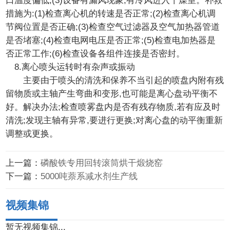
口温度偏低;(3)设备有漏风现象,有冷风进入干燥室。补救
措施为:(1)检查离心机的转速是否正常;(2)检查离心机调
节阀位置是否正确;(3)检查空气过滤器及空气加热器管道
是否堵塞;(4)检查电网电压是否正常;(5)检查电加热器是
否正常工作;(6)检查设备各组件连接是否密封。
8.离心喷头运转时有杂声或振动
主要由于喷头的清洗和保养不当引起的喷盘内附有残
留物质或主轴产生弯曲和变形,也可能是离心盘动平衡不
好。解决办法;检查喷雾盘内是否有残存物质,若有应及时
清洗;发现主轴有异常,要进行更换;对离心盘的动平衡重新
调整或更换。
上一篇：
磷酸铁专用回转滚筒烘干煅烧窑
下一篇：
5000吨萘系减水剂生产线
视频集锦
暂无视频集锦...