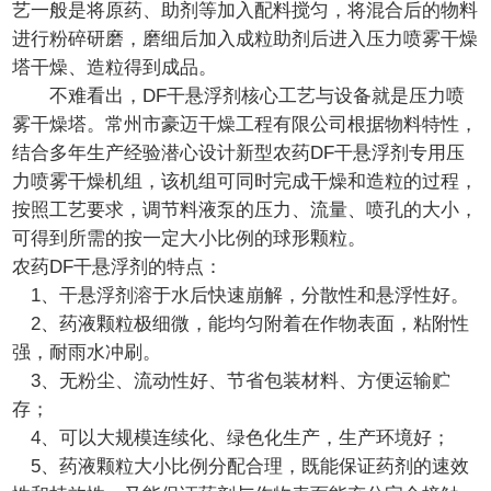
艺一般是将原药、助剂等加入配料搅匀，将混合后的物料
进行粉碎研磨，磨细后加入成粒助剂后进入压力喷雾干燥
塔干燥、造粒得到成品。
不难看出，DF干悬浮剂核心工艺与设备就是压力喷
雾干燥塔。常州市豪迈干燥工程有限公司根据物料特性，
结合多年生产经验潜心设计新型农药DF干悬浮剂专用压
力喷雾干燥机组，该机组可同时完成干燥和造粒的过程，
按照工艺要求，调节料液泵的压力、流量、喷孔的大小，
可得到所需的按一定大小比例的球形颗粒。
农药DF干悬浮剂的特点：
1、干悬浮剂溶于水后快速崩解，分散性和悬浮性好。
2、药液颗粒极细微，能均匀附着在作物表面，粘附性
强，耐雨水冲刷。
3、无粉尘、流动性好、节省包装材料、方便运输贮
存；
4、可以大规模连续化、绿色化生产，生产环境好；
5、药液颗粒大小比例分配合理，既能保证药剂的速效