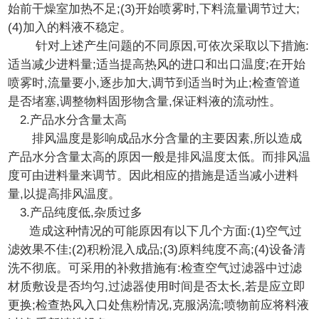
始前干燥室加热不足;(3)开始喷雾时,下料流量调节过大;
(4)加入的料液不稳定。
针对上述产生问题的不同原因,可依次采取以下措施:
适当减少进料量;适当提高热风的进口和出口温度;在开始
喷雾时,流量要小,逐步加大,调节到适当时为止;检查管道
是否堵塞,调整物料固形物含量,保证料液的流动性。
2.产品水分含量太高
排风温度是影响成品水分含量的主要因素,所以造成
产品水分含量太高的原因一般是排风温度太低。而排风温
度可由进料量来调节。因此相应的措施是适当减小进料
量,以提高排风温度。
3.产品纯度低,杂质过多
造成这种情况的可能原因有以下几个方面:(1)空气过
滤效果不佳;(2)积粉混入成品;(3)原料纯度不高;(4)设备清
洗不彻底。可采用的补救措施有:检查空气过滤器中过滤
材质敷设是否均匀,过滤器使用时间是否太长,若是应立即
更换;检查热风入口处焦粉情况,克服涡流;喷物前应将料液