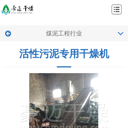
网
站
关
首
煤泥工程行业
于
产
页
我
品
工
活性污泥专用干燥机
们
中
程
新
心
案
闻
视
例
中
频
联
心
中
系
心
我
们