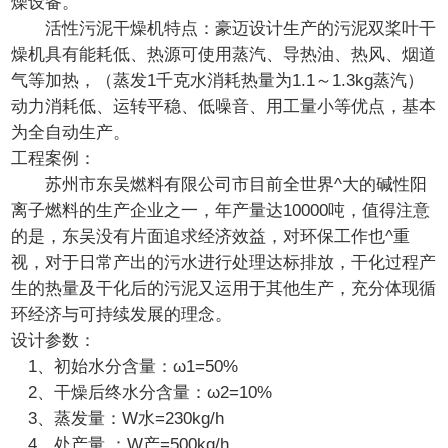
燥设备。
活性污泥干燥机特点：
豪迈设计生产的污泥双桨叶干
燥机具有能耗低、热源可使用蒸汽、导热油、热风、烟道
气等加热，（蒸发1千克水消耗热量为1.1～1.3kg蒸汽）
动力消耗低、运转平稳、低噪音、用工量小等优点，基本
为全自动生产。
工程案例：
苏州市东吴燃料有限公司市目前全世界^大的碱性阳
离子燃料的生产企业之一，年产量达10000吨，值得注意
的是，东吴没有片面追求经济效益，对环保工作也^重
视，对于日常产出的污水进行处理达标排放，干化过程产
生的热量及干化后的污泥又运用于其他生产，充分体现循
环经济与可持续发展的理念。
设计参数：
1、初始水分含量：ω1=50%
2、干燥后终水分含量：ω2=10%
3、蒸发量：W水=230kg/h
4、处产量 ：W产=500kg/h