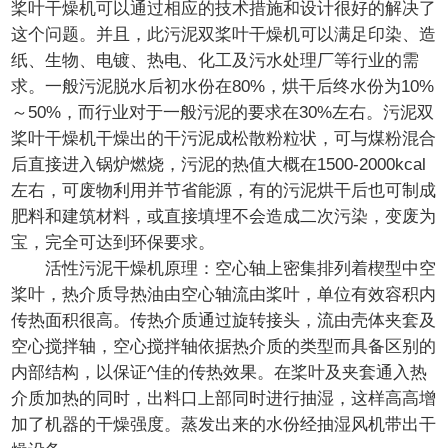
桨叶干燥机
可以通过相应的技术措施和设计很好的解决了
这个问题。并且，此污泥双桨叶干燥机可以满足印染、造
纸、生物、电镀、热电、化工及污水处理厂等行业的需
求。一般污泥脱水后初水份在80%，烘干后终水份为10%
～50%，而行业对于一般污泥的要求在30%左右。污泥双
桨叶干燥机干燥出的干污泥成松散粉粒状，可与煤粉混合
后直接进入锅炉燃烧，污泥的热值大概在1500-2000kcal
左右，可废物利用并节省能源，有的污泥烘干后也可制成
肥料和建筑材料，或直接填埋不会造成二次污染，变废为
宝，完全可达到环保要求。
活性污泥干燥机原理：
空心轴上密集排列着楔型中空
桨叶，热介质导热油由空心轴流由桨叶，单位有效容积内
传热面积很高。传热介质通过旋转接头，流由壳体夹套及
空心搅拌轴，空心搅拌轴依据热介质的类型而具备区别的
内部结构，以保证^佳的传热效果。在桨叶及夹套通入热
介质加热的同时，出料口上部同时进行抽湿，这样高高增
加了机器的干燥强度。蒸发出来的水份经抽湿风机带出干