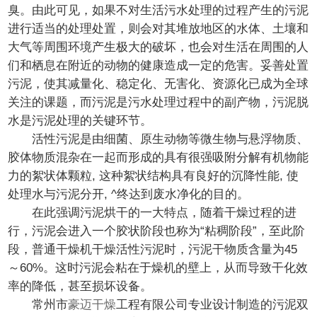
臭。由此可见，如果不对生活污水处理的过程产生的污泥
进行适当的处理处置，则会对其堆放地区的水体、土壤和
大气等周围环境产生极大的破坏，也会对生活在周围的人
们和栖息在附近的动物的健康造成一定的危害。妥善处置
污泥，使其减量化、稳定化、无害化、资源化已成为全球
关注的课题，而污泥是污水处理过程中的副产物，污泥脱
水是污泥处理的关键环节。
活性污泥是由细菌、原生动物等微生物与悬浮物质、
胶体物质混杂在一起而形成的具有很强吸附分解有机物能
力的絮状体颗粒, 这种絮状结构具有良好的沉降性能, 使
处理水与污泥分开, ^终达到废水净化的目的。
在此强调污泥烘干的一大特点，随着干燥过程的进
行，污泥会进入一个胶状阶段也称为“粘稠阶段”，至此阶
段，普通干燥机干燥活性污泥时，污泥干物质含量为45
～60%。这时污泥会粘在于燥机的壁上，从而导致干化效
率的降低，甚至损坏设备。
常州市
豪迈干燥
工程有限公司专业设计制造的
污泥双