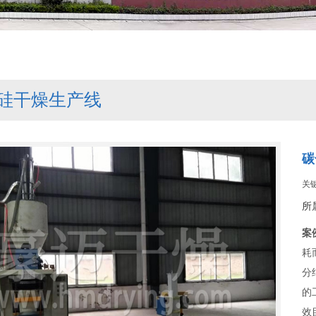
硅干燥生产线
碳
关
所
案
耗
分
的
效