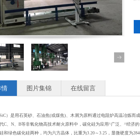
详情
图片集锦
在线留言
C）是用石英砂、石油焦(或煤焦)、木屑为原料通过电阻炉高温冶炼而成
代C、N、B等非氧化物高技术耐火原料中，碳化硅为应用^广泛、^经济
和绿色碳化硅两种，均为六方晶体，比重为3.20～3.25，显微硬度为2840～3