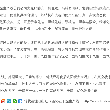
生产线是我公司为克服静态干燥低效、高耗而研制开发的新型高效流态
避短，使整机具有合理的工艺结构和优越的使用性能，真正实现流态化干
围极其广泛，可用于碳化硅、黑碳化硅、绿碳硅、黑碳硅微粉、绿碳化
备热效率高、能耗低，占地面积小、配置简单、操作控制方便。
风口以适宜的喷动速度从干燥机底部进入搅拌粉碎干燥室，对物料强烈
化，强化了传质传热。在干燥机底部，较大较湿颗粒团在搅拌器的作用下
的过程中进一步干燥，由于气固相作旋转流动，固相惯性大于气相，固气
、处理量大，干燥速率快，料液经雾化后表面积大大增加，在真空状态
操作简单稳定，控制方便，可实现智能化作业。4、利用不同的沸点温度，
集化学反应、干燥与一体，一次性完成反应、干燥，优化设备性能。
转载请注明出处（碳化硅干燥生产线：
http://www.hmdryi