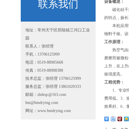
联系我们
设备
概述：
碳化硅干燥
的特点，扬长
本机应用范
地址：常州天宁区郑陆镇三河口工业
物料干燥。设
园
工作原理：
联系人：张经理
热空气由进
手机：13706125999
磨擦而被微粒
电话：0519-88905668
上升，在上升
传真：0519-88908388
燥强度高。
技术总监：张经理 13706125999
工程优势：
服务总监：张经理 13861020333
1、专业性强
邮箱：zhdrqc@163.com
费用低。3、
hm@hmdrying.com
效果好。6、
网址：www.hmdrying.com