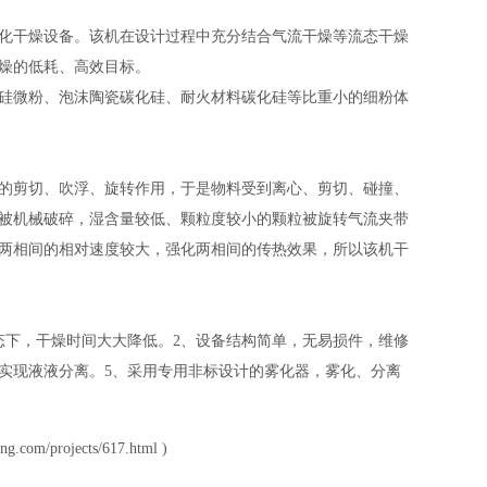
化干燥设备。该机在设计过程中充分结合气流干燥等流态干燥
燥的低耗、高效目标。
硅微粉、泡沫陶瓷碳化硅、耐火材料碳化硅等比重小的细粉体
的剪切、吹浮、旋转作用，于是物料受到离心、剪切、碰撞、
被机械破碎，湿含量较低、颗粒度较小的颗粒被旋转气流夹带
两相间的相对速度较大，强化两相间的传热效果，所以该机干
下，干燥时间大大降低。2、设备结构简单，无易损件，维修
实现液液分离。5、采用专用非标设计的雾化器，雾化、分离
ng.com/projects/617.html
)