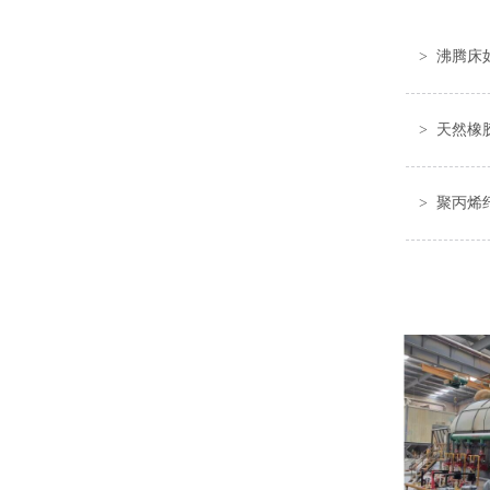
> 沸腾床
> 天然
> 聚丙