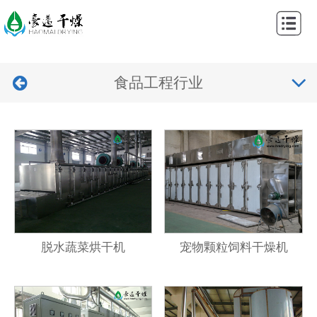
网
站
关
首
食品工程行业
于
产
页
我
品
工
们
中
程
新
心
案
闻
视
例
中
频
联
心
中
系
脱水蔬菜烘干机
宠物颗粒饲料干燥机
心
我
们