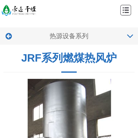
网
站
关
首
热源设备系列
于
产
页
我
品
工
JRF系列燃煤热风炉
们
中
程
新
心
案
闻
视
例
中
频
联
心
中
系
心
我
们