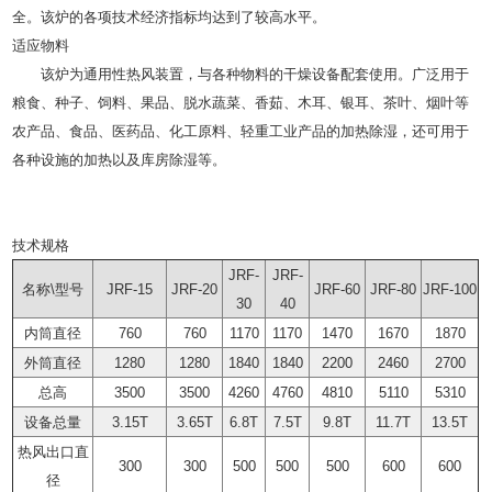
全。该炉的各项技术经济指标均达到了较高水平。
适应物料
该炉为通用性热风装置，与各种物料的干燥设备配套使用。广泛用于
粮食、种子、饲料、果品、脱水蔬菜、香茹、木耳、银耳、茶叶、烟叶等
农产品、食品、医药品、化工原料、轻重工业产品的加热除湿，还可用于
各种设施的加热以及库房除湿等。
技术规格
JRF-
JRF-
名称\型号
JRF-15
JRF-20
JRF-60
JRF-80
JRF-100
30
40
内筒直径
760
760
1170
1170
1470
1670
1870
外筒直径
1280
1280
1840
1840
2200
2460
2700
总高
3500
3500
4260
4760
4810
5110
5310
设备总量
3.15T
3.65T
6.8T
7.5T
9.8T
11.7T
13.5T
热风出口直
300
300
500
500
500
600
600
径