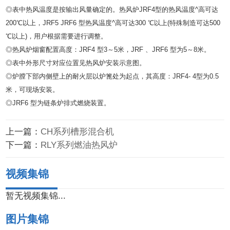
◎表中热风温度是按输出风量确定的。热风炉JRF4型的热风温度^高可达
200℃以上，JRF5 JRF6 型热风温度^高可达300 ℃以上(特殊制造可达500
℃以上)，用户根据需要进行调整。
◎热风炉烟窗配置高度：JRF4 型3～5米，JRF 、JRF6 型为5～8米。
◎表中外形尺寸对应位置见热风炉安装示意图。
◎炉膛下部内侧壁上的耐火层以炉篦处为起点，其高度：JRF4- 4型为0.5
米，可现场安装。
◎JRF6 型为链条炉排式燃烧装置。
上一篇：
CH系列槽形混合机
下一篇：
RLY系列燃油热风炉
视频集锦
暂无视频集锦...
图片集锦