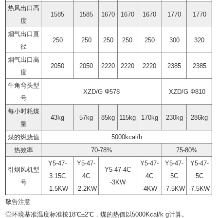
热风出口高
1585
1585
1670
1670
1670
1770
1770
度
烟气出口直
250
250
250
250
250
300
320
径
烟气出口高
2050
2050
2220
2220
2220
2385
2385
度
牛角弯头型
XZD/G Φ578
XZD/G Φ810
号
每小时耗煤
43kg
57kg
85kg
115kg
170kg
230kg
286kg
量
煤的燃烧值
5000kcal/h
热效率
70-78%
75-80%
Y5-47-
Y5-47-
Y5-47-
Y5-47-
Y5-47-
引烟风机型
Y5-47-4C
3.15C
4C
4C
5C
5C
号
-3KW
-1.5KW
-2.2KW
-4KW
-7.5KW
-7.5KW
敬告注意
◎环境基准温度标准按18℃±2℃，煤的热值以5000Kcal/k g计算。