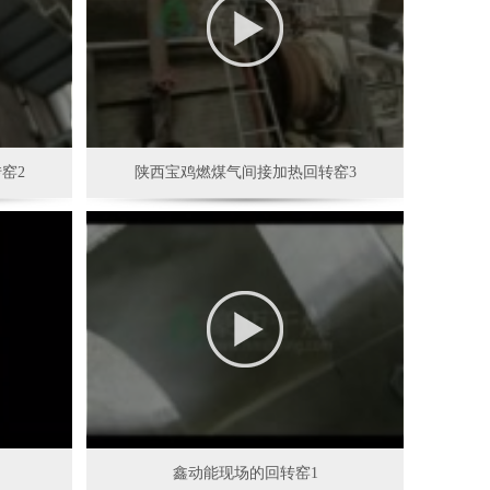
窑2
陕西宝鸡燃煤气间接加热回转窑3
鑫动能现场的回转窑1