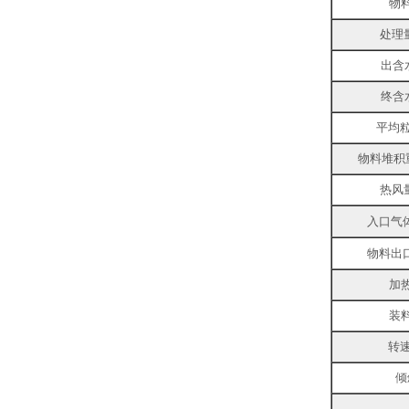
物
处理量(
出含水
终含水
平均粒
物料堆积重度
热风量(
入口气
物料出
加
装
转速
倾