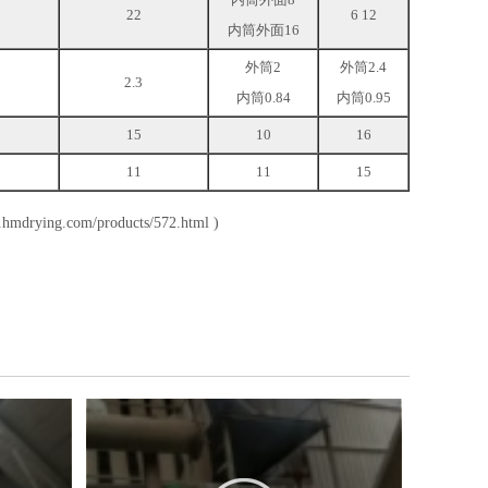
22
6 12
内筒外面16
外筒2
外筒2.4
2.3
内筒0.84
内筒0.95
15
10
16
11
11
15
.hmdrying.com/products/572.html
)