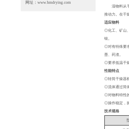
网址：www.hmdrying.com
湿物料从干燥
推动力。在干
适应物料
◎化工、矿山
铵。
◎对有特殊要
墨、药渣。
◎要求低温干
性能特点
◎转筒干燥器
◎流体通过筒
◎对物料特性
◎操作稳定，
技术规格