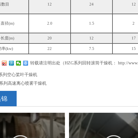
板数目
12
24
12
直径(m)
2.0
1.5
2
长度(m)
20
12
17
率(kw)
22
7.5
15
转载请注明出处（HZG系列回转滚筒干燥机：
http://www
G系列空心桨叶干燥机
G系列高速离心喷雾干燥机
集锦