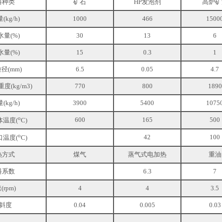
料种类
矿石
HP发泡剂
高炉矿
kg/h)
1000
466
1500
量(%)
30
13
6
量(%)
15
0.3
1
径(mm)
6.5
0.05
4.7
(kg/m3)
770
800
1890
kg/h)
3900
5400
1075
o
600
165
500
体温度(
C)
o
42
100
口温度(
C)
热方式
煤气
蒸气式电加热
重油
料系数
6.3
7
(rpm)
4
4
3.5
斜度
0.04
0.005
0.03