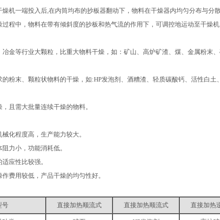
机一端投入后,在内筒均布的抄板器翻动下，物料在干燥器内均匀分布与分散
燥过程中，物料在带有倾斜度的抄板和热气流的作用下，可调控地运动至干燥机
、冶金等行业大颗粒，比重大物料干燥，如：矿山、高炉矿渣、煤、金属粉末、
求的粉末、颗粒状物料的干燥，如:HP发泡剂、酒糟渣、轻质碳酸钙、活性白土
燥，且需大批量连续干燥的物料。
机械化程度高，生产能力较大。
体阻力小，功能消耗低。
的适应性比较强。
操作费用较低，产品干燥的均匀性好。
型号
直接加热顺流式
直接加热顺流式
直接加热