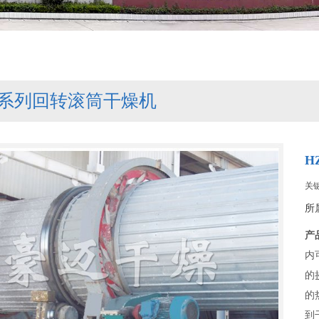
G系列回转滚筒干燥机
H
关
所
产
内
的
的
到